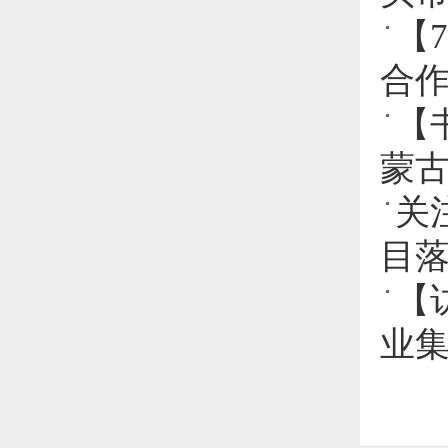
【
合
【
蒙古
关
目
【
业