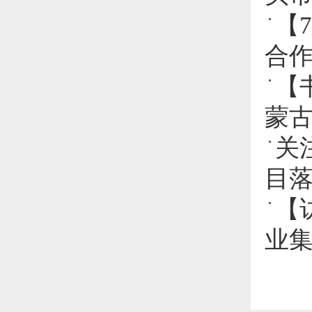
【
合
【
蒙古
关
目
【
业